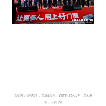
关键词：
强强联手
，
高质量发展
，
门窗行业5A品牌
，
意见领
袖
，
伊盾门窗