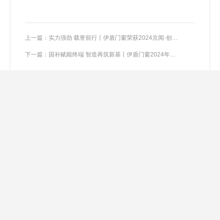
上一篇：实力强劲 载誉前行丨伊盾门窗荣获2024京闻·创响杯“门窗成果转化奖”等多项荣誉
下一篇：国补赋能终端 智造再筑新基丨伊盾门窗2024年11月大事记
集团新闻
行业新闻
常见问题
行业动态
返回上一页
相关推荐