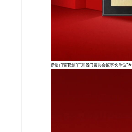
伊盾门窗获颁“广东省门窗协会监事长单位”🌟