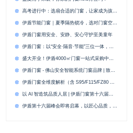
高考进行中：选扇合适的门窗，让家成为孩子最好的备考自习室
伊盾节能门窗｜夏季隔热锁冷，选对门窗空调电费省一半
伊盾门窗用安全、安静、安心守护至美童年
伊盾门窗：以“安全·隔音·节能”三位一体，重塑品质人居新高度
盛大开业！伊盾4000㎡门窗一站式采购中心落地佛山，引起全城瞩目
伊盾门窗 - 佛山安全智能系统门窗品牌 | 致胜门窗市场核心密码
伊盾门窗全维度解析（含 S95/F115/FZ80 三款全新产品）
以 AI 智造筑品质人居 | 伊盾门窗第十六届战略峰会 3.25 盛大召开
伊盾第十六届峰会即将启幕，以匠心品质，焕新千万家庭理想人居