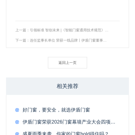
上一篇：引领标准 智创未来 |《智能门窗通用技术规范》讨论会顺利召开
下一篇：连任监事长单位 荣获一线品牌丨伊盾门窗董事长受邀出席行业盛会 斩获多项荣誉
返回上一页
相关推荐
好门窗，要安全，就选伊盾门窗
伊盾门窗荣获2026门窗幕墙产业大会四项大奖
盛夏雨季来袭，你家的门窗hold得住吗？