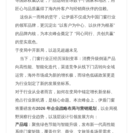
等国际权威认证，产品远销全球数十个国家和地区，用
匠心与品质赢得了海内外客户与经销商伙伴的信赖。
这份从一而终的坚守，让伊盾不仅成为中国门窗行业
的领军品牌，更沉淀出 “以客户为中心、以伙伴为根基”
的品牌内核，为本次峰会奠定了 “同心同行、共创共赢”
的坚实底色。
于变局中开新局，以远见超越未见
当下，门窗行业正经历深刻变革：消费升级倒逼产品
向高性能、智能化迭代，渠道竞争从线下门店转向全域
运营，海外市场成为新的增长极，而绿色低碳政策更是
为行业划定了新的发展坐标系。
对于行业从业者而言，如何在变局中锚定增长新坐标、
抢占行业新机遇，是核心命题。本次峰会上，伊盾门窗
将重磅发布
2026 年企业战略布局与营销规划
，以全局视
野洞察行业趋势，以顶层设计引领发展方向：
产品端
：聚焦绿色节能与智能升级，发布新一代高性能
系统门窗矩阵，覆盖住宅、商业、文旅等多场景需求，