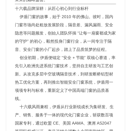
十六载品牌深耕：从匠心初心到行业标杆
伊盾门窗的故事，始于 2010 年的佛山。彼时，国内
门窗市场尚处粗放发展阶段，隔音差、漏风漏雨、安全
隐患等问题频发，创始人团队怀揣 “让每一扇窗都成为家
的守护” 的初心，毅然投身门窗行业，从一间专注于隔
音、安全门窗的小厂起步，踏上了品质筑梦的征程。
创业初期，伊盾便锚定 “安全 + 节能” 双核心赛道，率
先引入欧洲先进系统门窗技术，坚持自主研发与工艺创
新。从攻克多层中空玻璃隔音技术，到研发断桥铝型材
热工优化方案，再到推出智能安全门窗系统，伊盾用一
项项专利与标准，重新定义了中国高端门窗的品质基
线。
十六载风雨兼程，伊盾从行业新锐成长为集研发、生
产、销售、服务于一体的现代化门窗企业，斩获数百项
国家专利，通过欧盟 CE、美国 AAMA、澳洲 AS2047