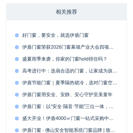
相关推荐
好门窗，要安全，就选伊盾门窗
伊盾门窗荣获2026门窗幕墙产业大会四项大奖
盛夏雨季来袭，你家的门窗hold得住吗？
高考进行中：选扇合适的门窗，让家成为孩子最好的备考自习室
伊盾节能门窗｜夏季隔热锁冷，选对门窗空调电费省一半
伊盾门窗用安全、安静、安心守护至美童年
伊盾门窗：以“安全·隔音·节能”三位一体，重塑品质人居新高度
盛大开业！伊盾4000㎡门窗一站式采购中心落地佛山，引起全城瞩目
伊盾门窗 - 佛山安全智能系统门窗品牌 | 致胜门窗市场核心密码