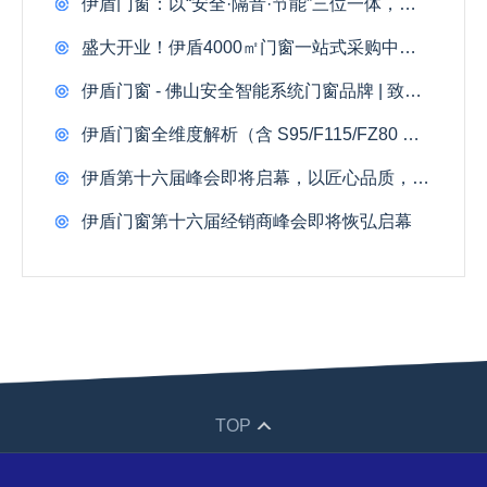
伊盾门窗：以“安全·隔音·节能”三位一体，重塑品质人居新高度
盛大开业！伊盾4000㎡门窗一站式采购中心落地佛山，引起全城瞩目
伊盾门窗 - 佛山安全智能系统门窗品牌 | 致胜门窗市场核心密码
伊盾门窗全维度解析（含 S95/F115/FZ80 三款全新产品）
伊盾第十六届峰会即将启幕，以匠心品质，焕新千万家庭理想人居
伊盾门窗第十六届经销商峰会即将恢弘启幕
TOP