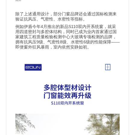
除了上述通用设计，部分门窗品牌还会通过国标检测来
验证抗风压、气密性、水密性等指标。
4
S110
例如伊盾今年
月推出的新品
双内开系统窗，就采
用四道密封与多腔体结构，同时已成为业内首家通过国
家建筑工程质量检验检测中心大玻璃专项检测的品牌，
9
8
6
——
拥有抗风压
级、气密性
级、水密性
级的性能保障
即便窗外狂风暴雨，室内依然安静如初。