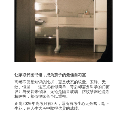
让家取代图书馆，成为孩子的最佳自习室
高考不仅是知识的比拼，更是状态的较量。安静、无
——
蚊、恒温
这三点看似简单，背后却需要科学的门窗
设计与安装来保障。无论是隔音玻璃、防蚊纱网还是断
桥隔热，都值得家长予以重视。
2026
2
距离
年高考只有
天，愿所有考生心无旁骛，笔下
生花，在人生大考中取得优异的成绩。