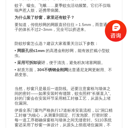
……
蚊子、蠓虫、飞蛾
夏季蚊虫活动频繁。它们不仅嗡
嗡声惹人烦，还携带病菌。
为什么装了纱窗，家里还有蚊子？
1.5mm
要知道，传统纱网的网眼直径往往＞
，而普通蚊
2~3mm
子的体长不过
，完全可以挤进来。
防蚊纱窗怎么选？建议大家着重关注以下参数：
•
≤1mm
网眼孔径
的高透金刚纱网，能有效拦截小型蚊
虫。
•
采用可拆卸设计
，便于清洗，避免积灰堵塞网眼。
•
304
材质方面，
不锈钢金刚网
比普通尼龙网更耐用、不
易变形。
当然，纱窗只是最后一道防线。还要注意窗框与墙体之
——
“
”
间的密封
如果安装时有缝隙，蚊虫照样
长驱直入
。
好的门窗会在安装环节采用精工封修工艺，从源头上堵
住漏洞。
17
“
伊盾全系门窗均严格执行
道标准安装流程，以
洞口精
”
工封修
为核心，从测量到固定、打发泡胶、打密封胶，
S110
每一道工序都确保窗框与墙体之间无缝密封。
系统
窗还采用了纱窗一体设计，从源头上彻底堵住漏洞，不