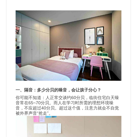
一、隔音：多少分贝的噪音，会让孩子分心？
60
你可能不知道：人正常交谈约
分贝，临街住宅白天噪
65~70
音常在
分贝。而人在学习时所需的理想环境噪
40
音，不应超过
分贝。超过这个值，注意力就会不自觉
“
”
被外界声音
抢走
。