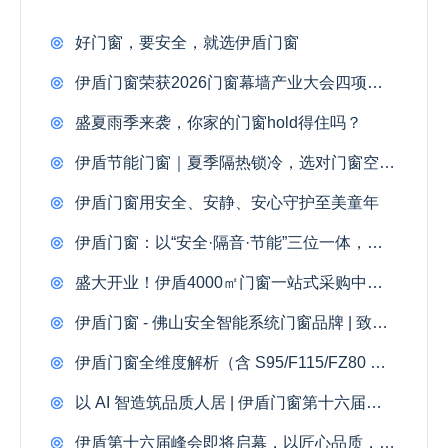
好门窗，要安全，就选伊盾门窗
伊盾门窗荣获2026门窗幕墙产业大会四项大奖
盛夏雨季来袭，你家的门窗hold得住吗？
伊盾节能门窗｜夏季隔热锁冷，选对门窗空调电费省一半
伊盾门窗用安全、安静、安心守护至美童年
伊盾门窗：以“安全·隔音·节能”三位一体，重塑品质人居新高度
盛大开业！伊盾4000㎡门窗一站式采购中心落地佛山，引起全城瞩目
伊盾门窗 - 佛山安全智能系统门窗品牌 | 致胜门窗市场核心密码
伊盾门窗全维度解析（含 S95/F115/FZ80 三款全新产品）
以 AI 智造筑品质人居 | 伊盾门窗第十六届战略峰会 3.25 盛大召开
伊盾第十六届峰会即将启幕，以匠心品质，焕新千万家庭理想人居