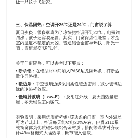
让一只蚊子飞进家。
26℃
24℃
三、保温隔热：空调开
还是
，门窗说了算
22℃
夏日炎炎，很多家庭为了凉快把空调开到
，电费蹭
蹭涨，孩子还容易感冒。其实，门窗保温性能差，才是
室内温度不稳定的元凶。普通铝合金窗导热快，阳光一
“
”
晒，窗框就变
暖气片
。
关于门窗隔热，可以参考以下要点：
•
PA66
断桥铝：
在铝型材中间加入
尼龙隔热条，打断热
量传导路径。
•
暖边条：
中空玻璃边缘采用柔性暖边密封，减少玻璃边
缘的冷热桥效应。
•
Low-E
低辐射玻璃（
）：
反射红外线，夏天挡热量进
屋，冬天锁住室内暖气。
+
实验表明，采用优质断桥铝
暖边条的门窗，室内外温差
7℃
20%
S110
可达
以上，空调每天能省电
左右。伊盾
系
统窗窗体为优质硅钛镁铝合金材质，搭配等温线对齐设
/49
计
㎜格栅式大隔热条，既节能又健康。