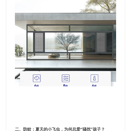
“
”
二、防蚊：夏天的小飞虫，为何总爱
骚扰
孩子？