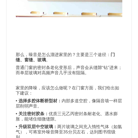
那么，噪音是怎么溜进家里的？主要是三个途径：
门
缝、窗缝、玻璃
。
“
”
普通门窗的密封条老化变形后，声音会从缝隙
钻
进来；
而单层玻璃对高频声音几乎没有阻隔。
家里的降噪，应该怎么做呢？在门窗方面，我们给出如
下建议：
•
选择多腔体断桥型材：
内部多道空腔，像隔音墙一样层
层削弱声音。
•
关注密封胶条：
优质三元乙丙密封条耐老化、遇水膨
胀，能堵住细微缝隙。
•
升级双层中空玻璃：
两片玻璃之间充入惰性气体（如氩
35
气），可将室外噪音降至
分贝左右，达到图书馆级
别。