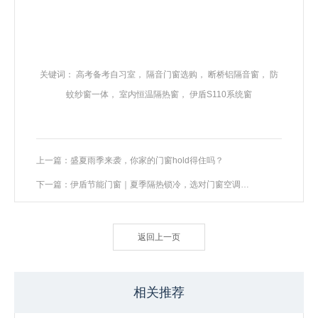
关键词：
高考备考自习室
，
隔音门窗选购
，
断桥铝隔音窗
，
防
蚊纱窗一体
，
室内恒温隔热窗
，
伊盾S110系统窗
上一篇：盛夏雨季来袭，你家的门窗hold得住吗？
下一篇：伊盾节能门窗｜夏季隔热锁冷，选对门窗空调电费省一半
返回上一页
相关推荐