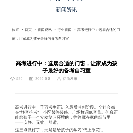
新闻资讯
位置 >
首页
>
新闻资讯
>
行业新闻
> 高考进行中：选扇合适的门
窗，让家成为孩子最好的备考自习室
高考进行中：选扇合适的门窗，让家成为孩
子最好的备考自习室
529
2026-6-8
伊盾发布
进行中
高考
，千万考生正进入最后冲刺阶段。全社会都
“
”
在
静音护考
：小区暂停装修、广场舞调低音量。但真正
能给孩子一个安稳复习环境的，往往藏在家的细节里
——
安静、无蚊、舒适。
“
”
这三点做好了，无疑是给孩子的学习
锦上添花
。