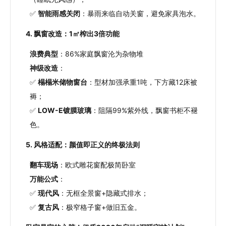
✅
智能雨感关闭
：暴雨来临自动关窗，避免家具泡水。
4. 飘窗改造：1㎡榨出3倍功能
浪费典型
：86%家庭飘窗沦为杂物堆
神级改造
：
✅
榻榻米储物窗台
：型材加强承重1吨，下方藏12床被
褥；
✅
LOW-E镀膜玻璃
：阻隔99%紫外线，飘窗书柜不褪
色。
5. 风格适配：颜值即正义的终极法则
翻车现场
：欧式雕花窗配极简卧室
万能公式
：
✅
现代风
：无框全景窗+隐藏式排水；
✅
复古风
：极窄格子窗+做旧五金。