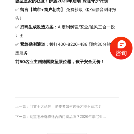
卧室是家的心脏！伊盾2026年启动“深睡守护计划”
✅
留言【城市+窗户朝向】
免费获取《卧室静音测评报
告》
✅
扫码生成改造方案
：AI定制飘窗/安全/通风三合一设
计图
✅
紧急勘测通道
：拨打400-8226-488 预约30分钟响
应服务
前50名业主赠德国防坠限位器，孩子安全无价！
上一篇：门窗十大品牌，消费者如何选择才能不踩坑？
下一篇：别墅怎样选择适合的门窗品牌？2026年豪宅业主必看的避坑法则！