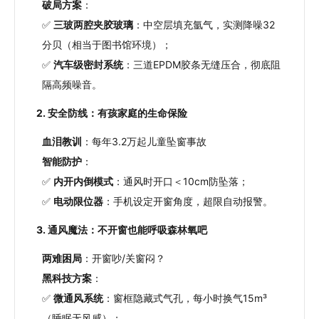
破局方案
：
✅
三玻两腔夹胶玻璃
：中空层填充氩气，实测降噪32
分贝（相当于图书馆环境）；
✅
汽车级密封系统
：三道EPDM胶条无缝压合，彻底阻
隔高频噪音。
2. 安全防线：有孩家庭的生命保险
血泪教训
：每年3.2万起儿童坠窗事故
智能防护
：
✅
内开内倒模式
：通风时开口＜10cm防坠落；
✅
电动限位器
：手机设定开窗角度，超限自动报警。
3. 通风魔法：不开窗也能呼吸森林氧吧
两难困局
：开窗吵/关窗闷？
黑科技方案
：
✅
微通风系统
：窗框隐藏式气孔，每小时换气15m³
（睡眠无风感）；