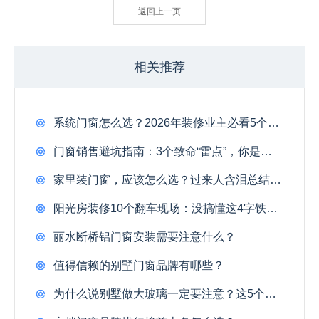
返回上一页
相关推荐
系统门窗怎么选？2026年装修业主必看5个硬指标
门窗销售避坑指南：3个致命“雷点”，你是不是也在把订单推给对手？
家里装门窗，应该怎么选？过来人含泪总结：只看价格不看这3处，入住半年全得换！
阳光房装修10个翻车现场：没搞懂这4字铁律，多花8万照样成摆设！
丽水断桥铝门窗安装需要注意什么？
值得信赖的别墅门窗品牌有哪些？
为什么说别墅做大玻璃一定要注意？这5个致命隐患，90%的业主装完才后悔！