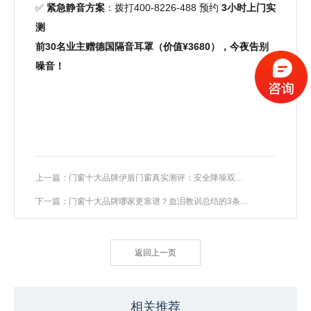
✅
紧急静音方案
：拨打400-8226-488 预约
3小时上门实
测
前30名业主赠德国隔音耳罩（价值¥3680），今夜告别
噪音！
上一篇：门窗十大品牌伊盾门窗真实测评：安全降噪双冠王的硬核实力
下一篇：门窗十大品牌哪家更靠谱？血泪教训总结的3条生死线！
返回上一页
相关推荐