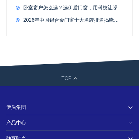
卧室窗户怎么选？选伊盾门窗，用科技让噪音归零！
2026年中国铝合金门窗十大名牌排名揭晓！四维认证淘汰37%品牌
TOP
伊盾集团
产品中心
静享时光