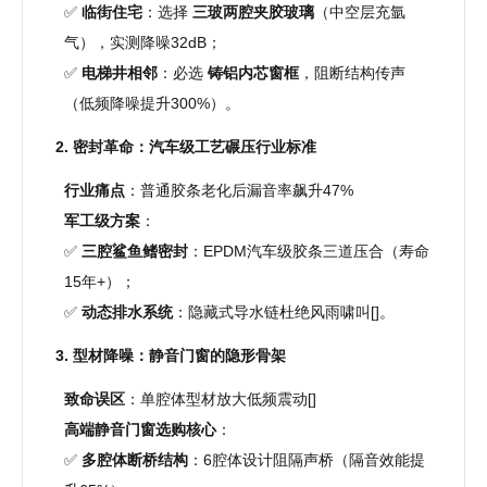
✅
临街住宅
：选择
三玻两腔夹胶玻璃
（中空层充氩
气），实测降噪32dB；
✅
电梯井相邻
：必选
铸铝内芯窗框
，阻断结构传声
（低频降噪提升300%）。
2. 密封革命：汽车级工艺碾压行业标准
行业痛点
：普通胶条老化后漏音率飙升47%
军工级方案
：
✅
三腔鲨鱼鳍密封
：EPDM汽车级胶条三道压合（寿命
15年+）；
✅
动态排水系统
：隐藏式导水链杜绝风雨啸叫[]。
3. 型材降噪：静音门窗的隐形骨架
致命误区
：单腔体型材放大低频震动[]
高端静音门窗选购核心
：
✅
多腔体断桥结构
：6腔体设计阻隔声桥（隔音效能提