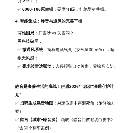
升65%）；
✅
6060-T66原生铝
：硬度4H级，杜绝型材共振。
4. 智能集成：静音与通风的完美平衡
两难困局
：开窗吵 vs 关窗闷？
黑科技破局
：
✅
微通风系统
：窗框隐藏气孔（换气量30m³/h），睡
眠无风感；
✅
毫米波雷达联动
：入侵报警自动关窗，零噪音安防。
静音是奢侈生活的底线！伊盾2026年启动“深睡守护计
划”
✅
扫码生成噪音地图
：AI定位家中声源死角（附降噪方
案）
✅
留言【城市+噪音源】
领取《静音门窗避坑白皮书》
（含50个翻车案例）