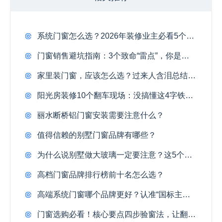
系统门窗怎么选？2026年装修业主必看5个硬指标
门窗销售避坑指南：3个致命“雷点”，你是不是也在把订单推给对手？
家里装门窗，应该怎么选？过来人含泪总结：只看价格不看这3处，入住半年全得换！
阳光房装修10个翻车现场：没搞懂这4字铁律，多花8万照样成摆设！
丽水断桥铝门窗安装需要注意什么？
值得信赖的别墅门窗品牌有哪些？
为什么说别墅做大玻璃一定要注意？这5个致命隐患，90%的业主装完才后悔！
高档门窗品牌排行榜前十名怎么选？
高端系统门窗哪个品牌更好？认准“国标主编”级实力，告别伪系统！
门窗选购必看！核心要点四步验窗法，让翻车率归零！