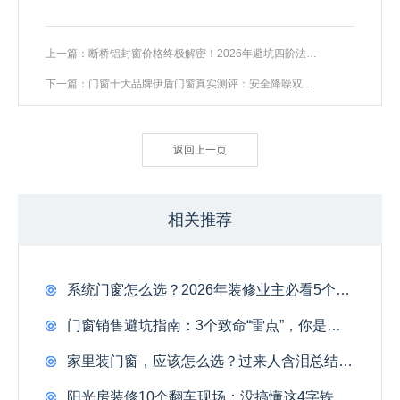
上一篇：断桥铝封窗价格终极解密！2026年避坑四阶法则，省下30%冤枉钱
下一篇：门窗十大品牌伊盾门窗真实测评：安全降噪双冠王的硬核实力
返回上一页
相关推荐
系统门窗怎么选？2026年装修业主必看5个硬指标
门窗销售避坑指南：3个致命“雷点”，你是不是也在把订单推给对手？
家里装门窗，应该怎么选？过来人含泪总结：只看价格不看这3处，入住半年全得换！
阳光房装修10个翻车现场：没搞懂这4字铁律，多花8万照样成摆设！