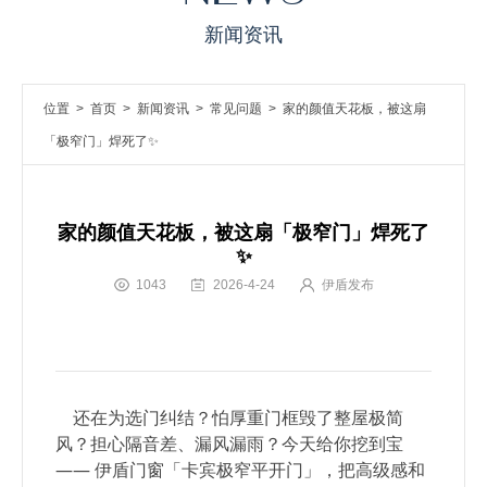
新闻资讯
位置 >
首页
>
新闻资讯
>
常见问题
> 家的颜值天花板，被这扇
「极窄门」焊死了✨
家的颜值天花板，被这扇「极窄门」焊死了
✨
1043
2026-4-24
伊盾发布
还在为选门纠结？怕厚重门框毁了整屋极简
风？担心隔音差、漏风漏雨？今天给你挖到宝
—— 伊盾门窗「卡宾极窄平开门」，把高级感和