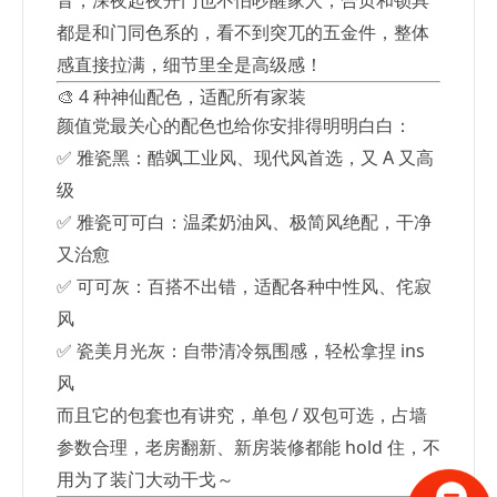
音，深夜起夜开门也不怕吵醒家人；合页和锁具
都是和门同色系的，看不到突兀的五金件，整体
感直接拉满，细节里全是高级感！
🎨 4 种神仙配色，适配所有家装
颜值党最关心的配色也给你安排得明明白白：
✅ 雅瓷黑：酷飒工业风、现代风首选，又 A 又高
级
✅ 雅瓷可可白：温柔奶油风、极简风绝配，干净
又治愈
✅ 可可灰：百搭不出错，适配各种中性风、侘寂
风
✅ 瓷美月光灰：自带清冷氛围感，轻松拿捏 ins
风
而且它的包套也有讲究，单包 / 双包可选，占墙
参数合理，老房翻新、新房装修都能 hold 住，不
用为了装门大动干戈～