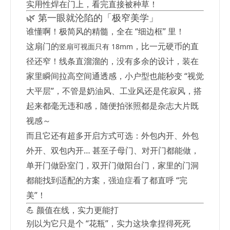
实用性焊在门上，看完直接被种草！
🌿 第一眼就沦陷的「极窄美学」
谁懂啊！极简风的精髓，全在 “细边框” 里！
这扇门的
，比一元硬币的直
竖扇可视面只有 18mm
径还窄！线条直溜溜的，没有多余的设计，装在
家里瞬间拉高空间通透感，小户型也能秒变 “视觉
大平层”，不管是奶油风、工业风还是侘寂风，搭
起来都毫无违和感，随便拍张照都是杂志大片既
视感～
而且它还有超多开启方式可选：外包内开、外包
外开、双包内开… 甚至子母门、对开门都能做，
单开门做卧室门，双开门做阳台门，家里的门洞
都能找到适配的方案，强迫症看了都直呼 “完
美”！
💪 颜值在线，实力更能打
别以为它只是个 “花瓶”，实力这块拿捏得死死